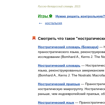
Русско
-
белорусский
словарь
.
2013
.
Игры ⚽
Нужно решить контрольную?
ностальгия
Смотреть что такое "ностратически
Ностратический словарь (Бомхард)
— Н
праностратического языка, реконструиров
исследовании (Bomhard A., Kerns J. The Nos
Ностратический словарь
— Ностратическ
языка, реконструированных американским
(Bomhard A., Kerns J. The Nostratic Macrofa
Ностратический праязык
— Праностратич
ностратическую макрогруппу. Ностратическ
раньше, чем индоевропейский праязык, о
Ностратический язык
— Праностратически