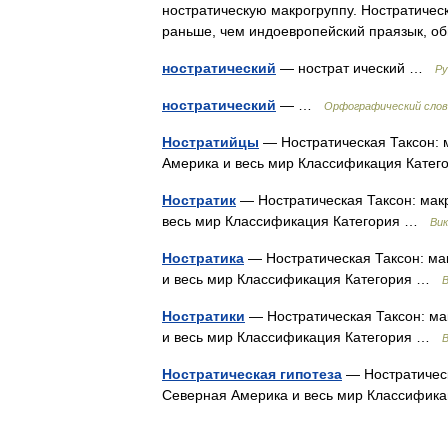
ностратическую макрогруппу. Ностратическ
раньше, чем индоевропейский праязык, о
ностратический
— нострат ический …
Ру
ностратический
— …
Орфографический слова
Ностратийцы
— Ностратическая Таксон: м
Америка и весь мир Классификация Кат
Ностратик
— Ностратическая Таксон: макр
весь мир Классификация Категория …
Вик
Ностратика
— Ностратическая Таксон: мак
и весь мир Классификация Категория …
В
Ностратики
— Ностратическая Таксон: ма
и весь мир Классификация Категория …
В
Ностратическая гипотеза
— Ностратическ
Северная Америка и весь мир Классифи