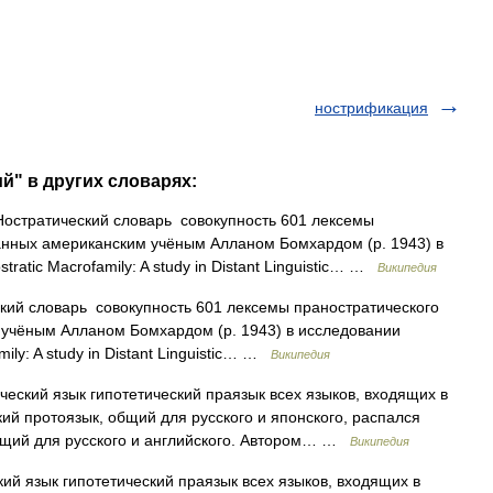
нострификация
й" в других словарях:
остратический словарь совокупность 601 лексемы
анных американским учёным Алланом Бомхардом (р. 1943) в
tratic Macrofamily: A study in Distant Linguistic… …
Википедия
ий словарь совокупность 601 лексемы праностратического
 учёным Алланом Бомхардом (р. 1943) в исследовании
mily: A study in Distant Linguistic… …
Википедия
еский язык гипотетический праязык всех языков, входящих в
ий протоязык, общий для русского и японского, распался
бщий для русского и английского. Автором… …
Википедия
й язык гипотетический праязык всех языков, входящих в