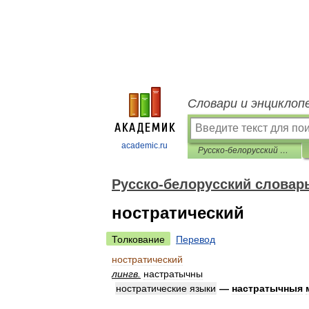
Словари и энциклоп
academic.ru
Русско-белорусский словарь
Русско-белорусский словар
ностратический
Толкование
Перевод
ностратический
лингв
.
настратычны
ностратические
языки
—
настратычныя