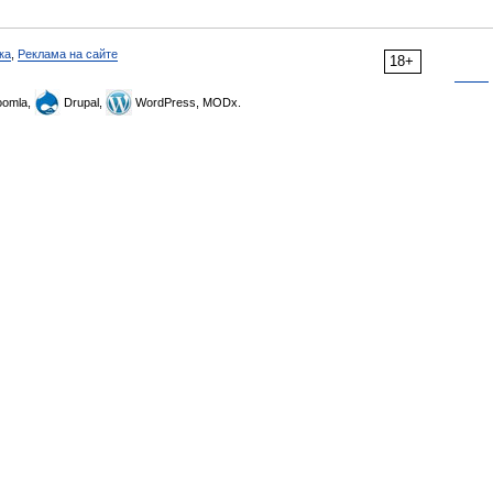
ка
,
Реклама на сайте
18+
omla,
Drupal,
WordPress, MODx.