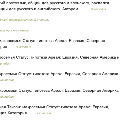
ий протоязык, общий для русского и японского, распался
бщий для русского и английского. Автором… …
Википедия
сский орфографический словарь
рь русского языка
акросемья Статус: гипотеза Ареал: Евразия, Северная
егория …
Википедия
осемья Статус: гипотеза Ареал: Евразия, Северная Америка и
ипедия
росемья Статус: гипотеза Ареал: Евразия, Северная Америка
икипедия
кросемья Статус: гипотеза Ареал: Евразия, Северная Америка
икипедия
ая Таксон: макросемья Статус: гипотеза Ареал: Евразия,
кация Категория …
Википедия