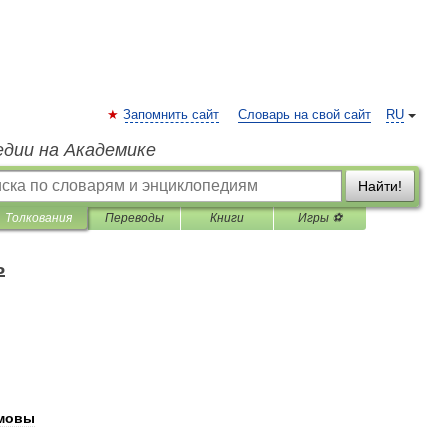
Запомнить сайт
Словарь на свой сайт
RU
едии на Академике
Найти!
Толкования
Переводы
Книги
Игры ⚽
ь
мовы